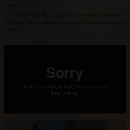
urines et crottins.
L’humidité et l’acidité du sol de leur boxe affectent les soles et
fourchettes de nos chevaux, les rendant, souvent fragilisées voir
abîmées.