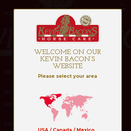
ACCUEIL
A
WELCOME ON OUR
PROPOS
KEVIN BACON’S
WEBSITE
DE
Please select your area
NOUS
NOS
PRODUITS
USA / Canada / Mexico