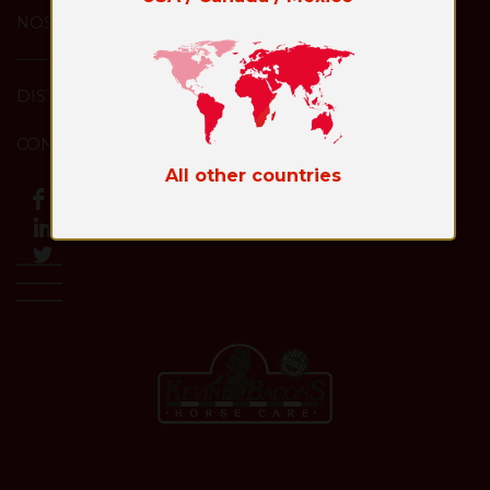
NOS
DISTRIBUTEURS
CONTACT
All other countries
Toggl
naviga