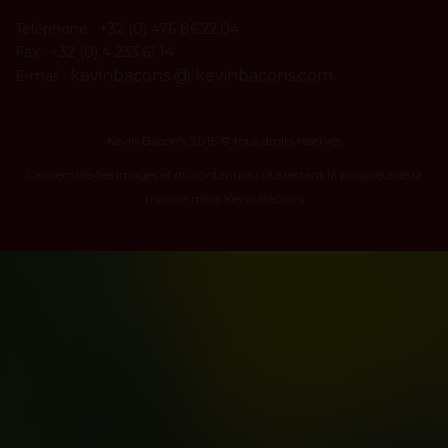
Téléphone : +32 (0) 476 86.22.04
Fax : +32 (0) 4 233.61.14
kevinbacons @ kevinbacons.com
E-mail :
Kevin Bacon's 2016 © tous droits réservés
L'ensemble des images et du contenu du site restent la propriété de la
maison mère Kevin Bacon's