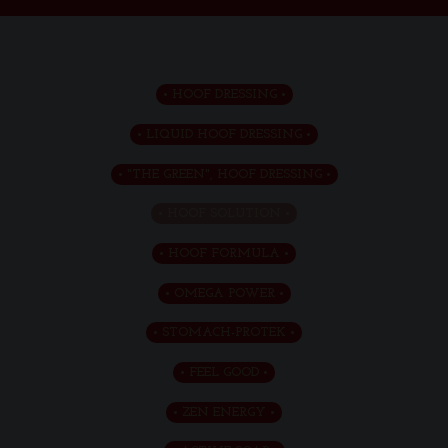
HOOF DRESSING
LIQUID HOOF DRESSING
"THE GREEN", HOOF DRESSING
HOOF SOLUTION
HOOF FORMULA
OMEGA POWER
STOMACH-PROTEK
FEEL GOOD
ZEN ENERGY