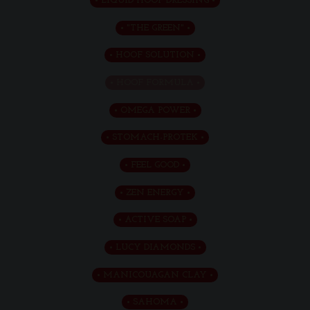
LIQUID HOOF DRESSING
"THE GREEN"
HOOF SOLUTION
HOOF FORMULA
OMEGA POWER
STOMACH-PROTEK
FEEL GOOD
ZEN ENERGY
ACTIVE SOAP
LUCY DIAMONDS
MANICOUAGAN CLAY
SAHOMA