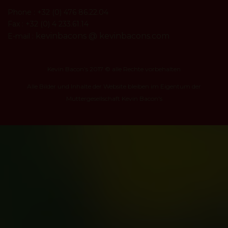
Phone : +32 (0) 476 86.22.04
Fax : +32 (0) 4 233.61.14
kevinbacons @ kevinbacons.com
E-mail :
Kevin Bacon’s 2017 © alle Rechte vorbehalten
Alle Bilder und Inhalte der Website bleiben im Eigentum der
Muttergesellschaft Kevin Bacon's