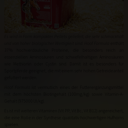
Es wird in Form kompakter Pellets geliefert, die sehr schmackhaft
und von hoher biologischer Wertigkeit sind. Hoof Formula
enthält
37% hochverdauliche Proteine, die besonders reich an
essenziellen Aminosäuren und schwefelhaltigen Aminosäuren
wie Methionin oder Cystin sind. Damit ist es besonders für
Sportpferde geeignet, die mit einem sehr hohen Getreideanteil
gefüttert werden.
Hoof Formula
ist vermutlich eines der Futterergänzungsmittel
mit dem höchsten Biotingehalt
(100mg/kg)
sowie Vitamin-A-
Gehalt
(975000 UI/kg)
.
Es ist mit weiteren Vitaminen
(Vit PP, Vit Bc, Vit B12)
angereichert,
die eine Rolle in der Synthese qualitativ hochwertigen Hufhorns
spielen.