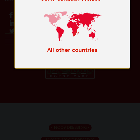
All other countries
Toggl
naviga
HOOF DRESSING