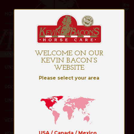
HOME
ÜBER
WELCOME ON OUR
UNS
KEVIN BACON’S
UNSERE
WEBSITE
Please select your area
PRODUKTE
UNSERE
VERTEILER
USA / Canada / Mexico
KONTAKT