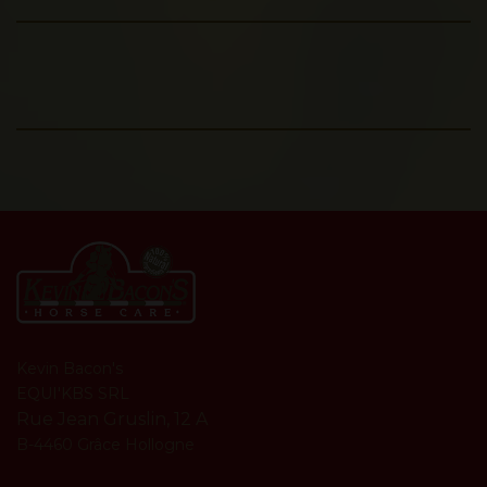
Kevin Bacon's
EQUI'KBS SRL
Rue Jean Gruslin, 12 A
B-4460 Grâce Hollogne